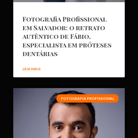
Fotografia Profissional
em Salvador: o retrato
autêntico de Fábio,
especialista em próteses
dentárias
LEIA MAIS
FOTOGRAFIA PROFISSIONAL