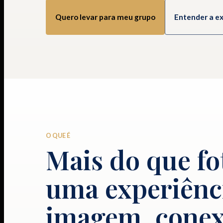
Quero levar para meu grupo
Entender a e
O QUE É
Mais do que fo
uma experiênc
imagem, conex