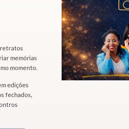
 retratos
criar memórias
esmo momento.
em edições
os fechados,
ontros