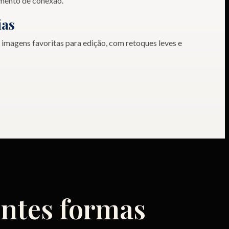
omento de conexão.
ias
 imagens favoritas para edição, com retoques leves e
entes formas