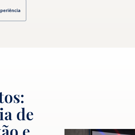
xperiência
tos:
ia de
ão e