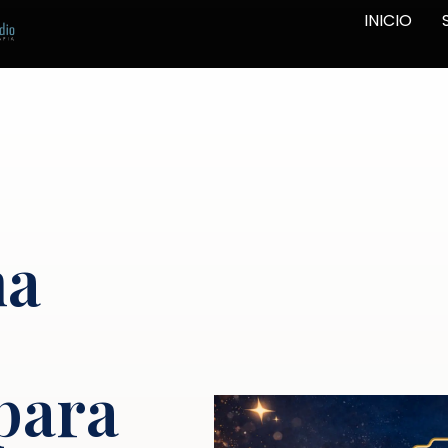
INICIO
ma
 para