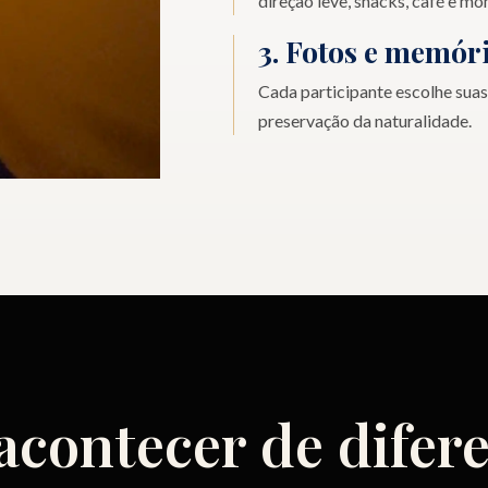
direção leve, snacks, café e m
3. Fotos e memór
Cada participante escolhe suas
preservação da naturalidade.
acontecer de difer